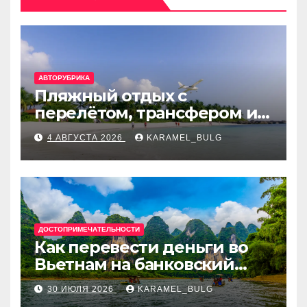
АВТОРУБРИКА
Пляжный отдых с
перелётом, трансфером и
отелем на Мальдивах, в
4 АВГУСТА 2026
KARAMEL_BULG
Турции, Греции, Таиланде
и Европе
ДОСТОПРИМЕЧАТЕЛЬНОСТИ
Как перевести деньги во
Вьетнам на банковский
счёт: VietcomBank, BIDV,
30 ИЮЛЯ 2026
KARAMEL_BULG
Techcombank и другие