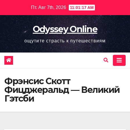
Перейти
Пт. Авг 7th, 2026
11:01:18 AM
к
содержимому
Odyssey Online
ощутите страсть к путешествиям
Фрэнсис Скотт
Фицджеральд — Великий
Гэтсби