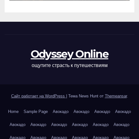
Odyssey Online
ощутите страсть к путешествиям
Сайт работает на WordPress
|
Тема News Hunt от
Themeansar
.
Home
Sample Page
Авокадо
Авокадо
Авокадо
Авокадо
Авокадо
Авокадо
Авокадо
Авокадо
Авокадо
Авокадо
Авокадо
Авокадо
Авокадо
Авокадо
Авокадо
Авокадо