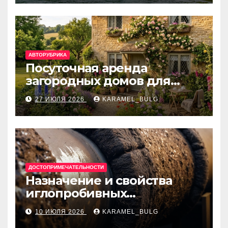
банки
АВТОРУБРИКА
Посуточная аренда
загородных домов для
отдыха
27 ИЮЛЯ 2026
KARAMEL_BULG
ДОСТОПРИМЕЧАТЕЛЬНОСТИ
Назначение и свойства
иглопробивных
базальтовых огнеупорных
10 ИЮЛЯ 2026
KARAMEL_BULG
матов