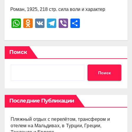
Роман, 1925, 218 стр. сила воли и характер
W
O
V
T
Vi
О
h
d
K
el
b
тп
at
n
e
er
р
s
o
gr
а
Поиск
A
kl
a
в
p
a
m
и
Поиск
p
ss
ть
ni
ki
Последние Публикации
Пляжный отдых с перелётом, трансфером и
отелем на Мальдивах, в Турции, Греции,