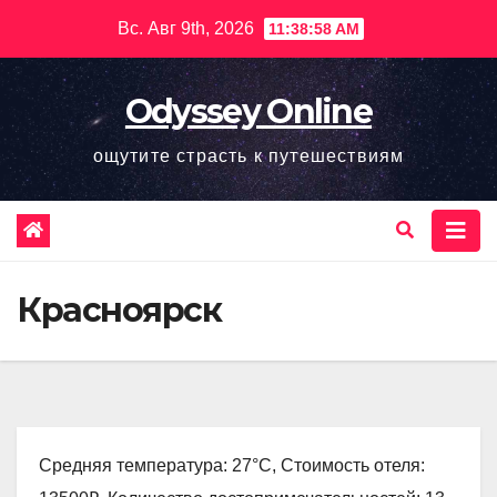
Перейти
Вс. Авг 9th, 2026
11:38:59 AM
к
содержимому
Odyssey Online
ощутите страсть к путешествиям
Красноярск
Средняя температура: 27°C, Стоимость отеля: