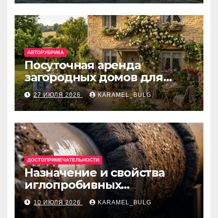
банки
АВТОРУБРИКА
Посуточная аренда
загородных домов для
отдыха
27 ИЮЛЯ 2026
KARAMEL_BULG
ДОСТОПРИМЕЧАТЕЛЬНОСТИ
Назначение и свойства
иглопробивных
базальтовых огнеупорных
10 ИЮЛЯ 2026
KARAMEL_BULG
матов