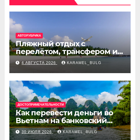
АВТОРУБРИКА
Пляжный отдых с
перелётом, трансфером и
отелем на Мальдивах, в
4 АВГУСТА 2026
KARAMEL_BULG
Турции, Греции, Таиланде
и Европе
ДОСТОПРИМЕЧАТЕЛЬНОСТИ
Как перевести деньги во
Вьетнам на банковский
счёт: VietcomBank, BIDV,
30 ИЮЛЯ 2026
KARAMEL_BULG
Techcombank и другие