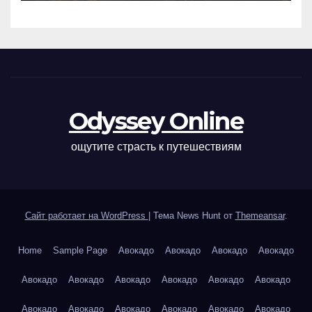
Odyssey Online
ощутите страсть к путешествиям
Сайт работает на WordPress
|
Тема News Hunt от
Themeansar
.
Home
Sample Page
Авокадо
Авокадо
Авокадо
Авокадо
Авокадо
Авокадо
Авокадо
Авокадо
Авокадо
Авокадо
Авокадо
Авокадо
Авокадо
Авокадо
Авокадо
Авокадо