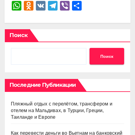
W
O
V
T
Vi
О
h
d
K
el
b
тп
at
n
e
er
р
s
o
gr
а
Поиск
A
kl
a
в
p
a
m
и
Поиск
p
ss
ть
ni
ki
Последние Публикации
Пляжный отдых с перелётом, трансфером и
отелем на Мальдивах, в Турции, Греции,
Таиланде и Европе
Как перевести деньги во Вьетнам на банковский