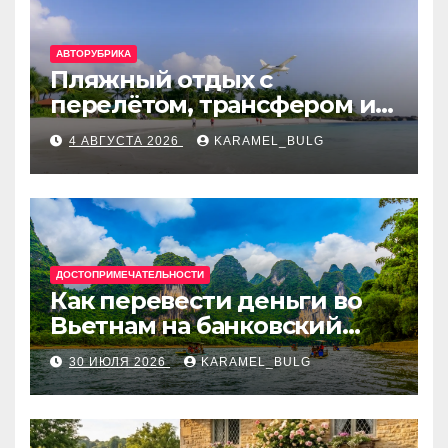
АВТОРУБРИКА
Пляжный отдых с
перелётом, трансфером и
отелем на Мальдивах, в
4 АВГУСТА 2026
KARAMEL_BULG
Турции, Греции, Таиланде
и Европе
ДОСТОПРИМЕЧАТЕЛЬНОСТИ
Как перевести деньги во
Вьетнам на банковский
счёт: VietcomBank, BIDV,
30 ИЮЛЯ 2026
KARAMEL_BULG
Techcombank и другие
банки