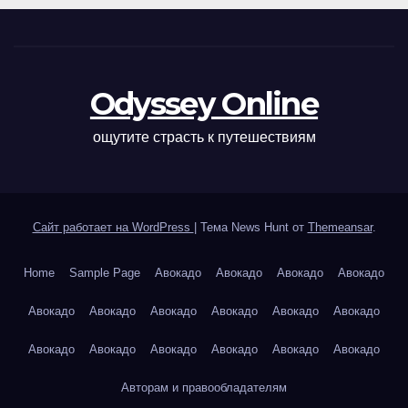
Odyssey Online
ощутите страсть к путешествиям
Сайт работает на WordPress
|
Тема News Hunt от
Themeansar
.
Home
Sample Page
Авокадо
Авокадо
Авокадо
Авокадо
Авокадо
Авокадо
Авокадо
Авокадо
Авокадо
Авокадо
Авокадо
Авокадо
Авокадо
Авокадо
Авокадо
Авокадо
Авторам и правообладателям