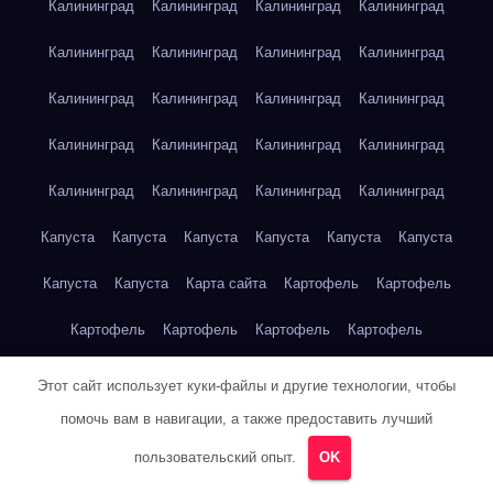
Калининград
Калининград
Калининград
Калининград
Калининград
Калининград
Калининград
Калининград
Калининград
Калининград
Калининград
Калининград
Калининград
Калининград
Калининград
Калининград
Калининград
Калининград
Калининград
Калининград
Капуста
Капуста
Капуста
Капуста
Капуста
Капуста
Капуста
Капуста
Карта сайта
Картофель
Картофель
Картофель
Картофель
Картофель
Картофель
Картофель
Картофель
Кейптаун
Кейптаун
Кейптаун
Этот сайт использует куки-файлы и другие технологии, чтобы
помочь вам в навигации, а также предоставить лучший
Кейптаун
Кейптаун
Кейптаун
Кейптаун
Кейптаун
пользовательский опыт.
OK
Кейптаун
Кейптаун
Кейптаун
Кейптаун
Кейптаун