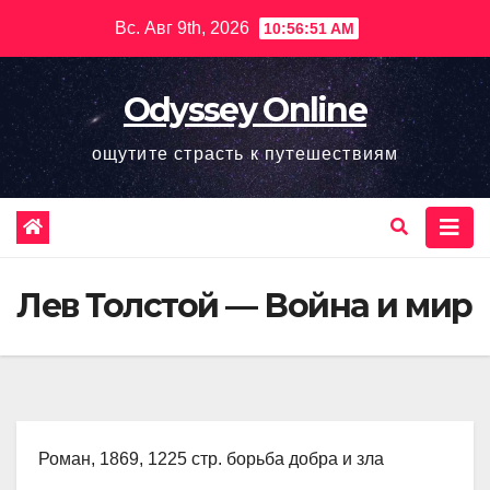
Перейти
Вс. Авг 9th, 2026
10:56:52 AM
к
содержимому
Odyssey Online
ощутите страсть к путешествиям
Лев Толстой — Война и мир
Роман, 1869, 1225 стр. борьба добра и зла