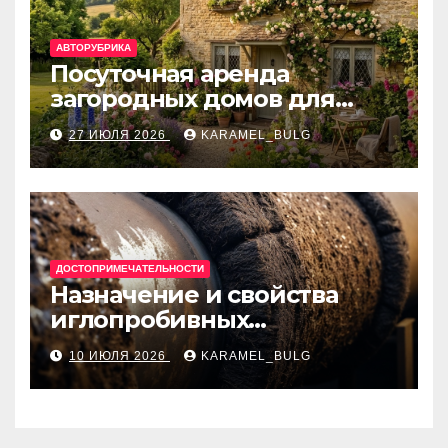
АВТОРУБРИКА
Посуточная аренда
загородных домов для
отдыха
27 ИЮЛЯ 2026
KARAMEL_BULG
ДОСТОПРИМЕЧАТЕЛЬНОСТИ
Назначение и свойства
иглопробивных
базальтовых огнеупорных
10 ИЮЛЯ 2026
KARAMEL_BULG
матов