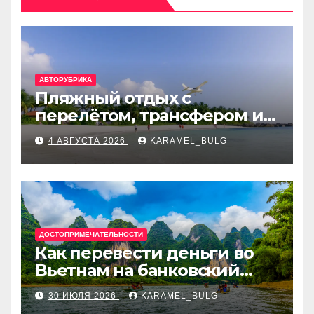
АВТОРУБРИКА
Пляжный отдых с
перелётом, трансфером и
отелем на Мальдивах, в
4 АВГУСТА 2026
KARAMEL_BULG
Турции, Греции, Таиланде
и Европе
ДОСТОПРИМЕЧАТЕЛЬНОСТИ
Как перевести деньги во
Вьетнам на банковский
счёт: VietcomBank, BIDV,
30 ИЮЛЯ 2026
KARAMEL_BULG
Techcombank и другие