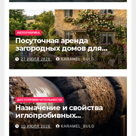
банки
АВТОРУБРИКА
Посуточная аренда
загородных домов для
отдыха
27 ИЮЛЯ 2026
KARAMEL_BULG
ДОСТОПРИМЕЧАТЕЛЬНОСТИ
Назначение и свойства
иглопробивных
базальтовых огнеупорных
10 ИЮЛЯ 2026
KARAMEL_BULG
матов