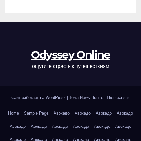
Odyssey Online
ощутите страсть к путешествиям
Сайт работает на WordPress
|
Тема News Hunt от
Themeansar
.
Home
Sample Page
Авокадо
Авокадо
Авокадо
Авокадо
Авокадо
Авокадо
Авокадо
Авокадо
Авокадо
Авокадо
Авокадо
Авокадо
Авокадо
Авокадо
Авокадо
Авокадо