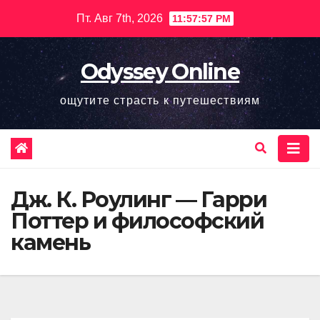
Перейти
Пт. Авг 7th, 2026
11:57:58 PM
к
содержимому
Odyssey Online
ощутите страсть к путешествиям
Дж. К. Роулинг — Гарри
Поттер и философский
камень