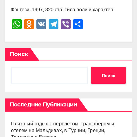
Фэнтези, 1997, 320 стр. сила воли и характер
W
O
V
T
Vi
О
h
d
K
el
b
тп
at
n
e
er
р
s
o
gr
а
Поиск
A
kl
a
в
p
a
m
и
Поиск
p
ss
ть
ni
ki
Последние Публикации
Пляжный отдых с перелётом, трансфером и
отелем на Мальдивах, в Турции, Греции,