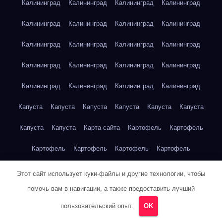
Калининград
Калининград
Калининград
Калининград
Калининград
Калининград
Калининград
Калининград
Калининград
Калининград
Калининград
Калининград
Калининград
Калининград
Калининград
Калининград
Калининград
Калининград
Калининград
Калининград
Капуста
Капуста
Капуста
Капуста
Капуста
Капуста
Капуста
Капуста
Карта сайта
Картофель
Картофель
Картофель
Картофель
Картофель
Картофель
Картофель
Картофель
Кейптаун
Кейптаун
Кейптаун
Этот сайт использует куки-файлы и другие технологии, чтобы
помочь вам в навигации, а также предоставить лучший
Кейптаун
Кейптаун
Кейптаун
Кейптаун
Кейптаун
пользовательский опыт.
OK
Кейптаун
Кейптаун
Кейптаун
Кейптаун
Кейптаун