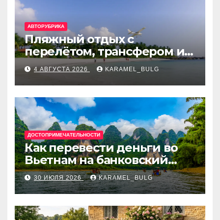
АВТОРУБРИКА
Пляжный отдых с
перелётом, трансфером и
отелем на Мальдивах, в
4 АВГУСТА 2026
KARAMEL_BULG
Турции, Греции, Таиланде
и Европе
ДОСТОПРИМЕЧАТЕЛЬНОСТИ
Как перевести деньги во
Вьетнам на банковский
счёт: VietcomBank, BIDV,
30 ИЮЛЯ 2026
KARAMEL_BULG
Techcombank и другие
банки