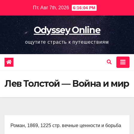
Перейти
Пт. Авг 7th, 2026
6:16:05 PM
к
содержимому
Odyssey Online
ощутите страсть к путешествиям
Лев Толстой — Война и мир
Роман, 1869, 1225 стр. вечные ценности и борьба