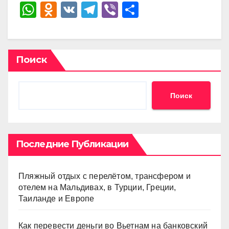
W
O
V
T
Vi
О
h
d
K
el
b
тп
at
n
e
er
р
s
o
gr
а
Поиск
A
kl
a
в
p
a
m
и
Поиск
p
ss
ть
ni
ki
Последние Публикации
Пляжный отдых с перелётом, трансфером и
отелем на Мальдивах, в Турции, Греции,
Таиланде и Европе
Как перевести деньги во Вьетнам на банковский