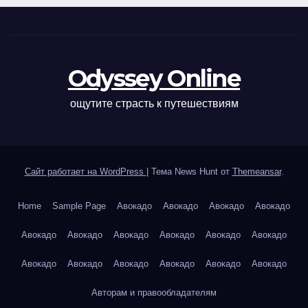
Odyssey Online
ощутите страсть к путешествиям
Сайт работает на WordPress
|
Тема News Hunt от
Themeansar
.
Home
Sample Page
Авокадо
Авокадо
Авокадо
Авокадо
Авокадо
Авокадо
Авокадо
Авокадо
Авокадо
Авокадо
Авокадо
Авокадо
Авокадо
Авокадо
Авокадо
Авокадо
Авторам и правообладателям