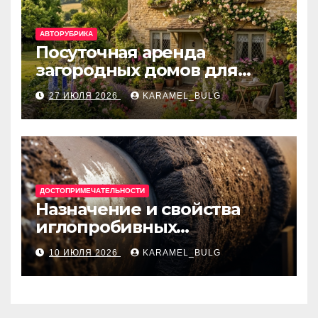
АВТОРУБРИКА
Посуточная аренда
загородных домов для
отдыха
27 ИЮЛЯ 2026
KARAMEL_BULG
ДОСТОПРИМЕЧАТЕЛЬНОСТИ
Назначение и свойства
иглопробивных
базальтовых огнеупорных
10 ИЮЛЯ 2026
KARAMEL_BULG
матов