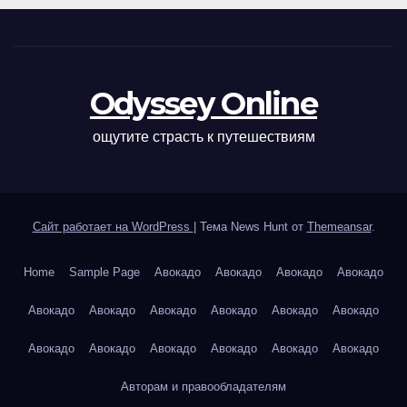
Odyssey Online
ощутите страсть к путешествиям
Сайт работает на WordPress
|
Тема News Hunt от
Themeansar
.
Home
Sample Page
Авокадо
Авокадо
Авокадо
Авокадо
Авокадо
Авокадо
Авокадо
Авокадо
Авокадо
Авокадо
Авокадо
Авокадо
Авокадо
Авокадо
Авокадо
Авокадо
Авторам и правообладателям