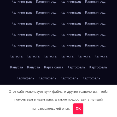
Калининград
Калининград
Калининград
Калининград
Калининград
Калининград
Калининград
Калининград
Калининград
Калининград
Калининград
Калининград
Калининград
Калининград
Калининград
Калининград
Калининград
Калининград
Калининград
Калининград
Капуста
Капуста
Капуста
Капуста
Капуста
Капуста
Капуста
Капуста
Карта сайта
Картофель
Картофель
Картофель
Картофель
Картофель
Картофель
Картофель
Картофель
Кейптаун
Кейптаун
Кейптаун
Этот сайт использует куки-файлы и другие технологии, чтобы
помочь вам в навигации, а также предоставить лучший
Кейптаун
Кейптаун
Кейптаун
Кейптаун
Кейптаун
пользовательский опыт.
OK
Кейптаун
Кейптаун
Кейптаун
Кейптаун
Кейптаун