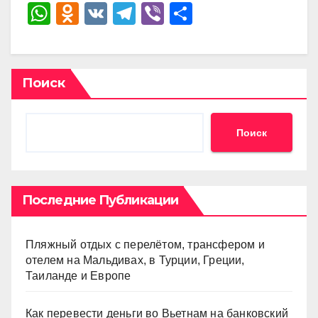
W
O
V
T
Vi
О
h
d
K
el
b
тп
at
n
e
er
р
s
o
gr
а
Поиск
A
kl
a
в
p
a
m
и
Поиск
p
ss
ть
ni
ki
Последние Публикации
Пляжный отдых с перелётом, трансфером и
отелем на Мальдивах, в Турции, Греции,
Таиланде и Европе
Как перевести деньги во Вьетнам на банковский