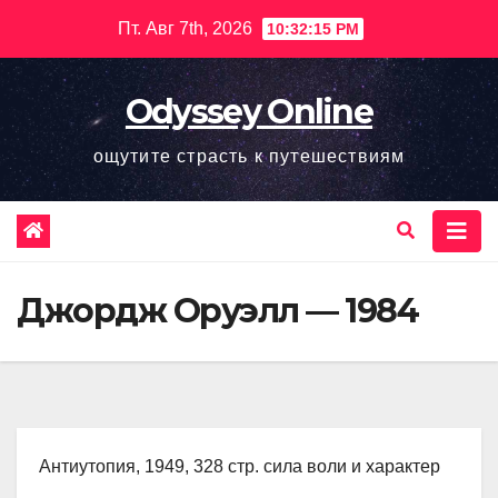
Перейти
Пт. Авг 7th, 2026
10:32:17 PM
к
содержимому
Odyssey Online
ощутите страсть к путешествиям
Джордж Оруэлл — 1984
Антиутопия, 1949, 328 стр. сила воли и характер