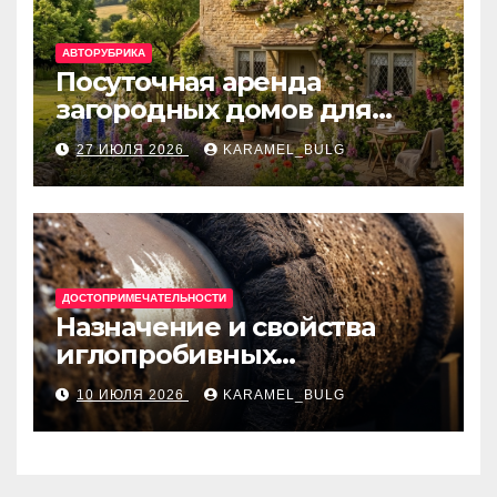
АВТОРУБРИКА
Посуточная аренда
загородных домов для
отдыха
27 ИЮЛЯ 2026
KARAMEL_BULG
ДОСТОПРИМЕЧАТЕЛЬНОСТИ
Назначение и свойства
иглопробивных
базальтовых огнеупорных
10 ИЮЛЯ 2026
KARAMEL_BULG
матов