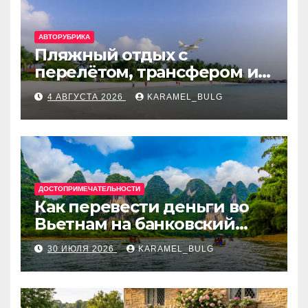
АВТОРУБРИКА
Пляжный отдых с
перелётом, трансфером и
отелем на Мальдивах, в
4 АВГУСТА 2026
KARAMEL_BULG
Турции, Греции, Таиланде
и Европе
ДОСТОПРИМЕЧАТЕЛЬНОСТИ
Как перевести деньги во
Вьетнам на банковский
счёт: VietcomBank, BIDV,
30 ИЮЛЯ 2026
KARAMEL_BULG
Techcombank и другие
банки