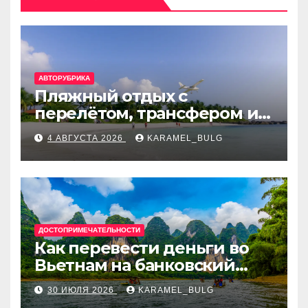
АВТОРУБРИКА
Пляжный отдых с
перелётом, трансфером и
отелем на Мальдивах, в
4 АВГУСТА 2026
KARAMEL_BULG
Турции, Греции, Таиланде
и Европе
ДОСТОПРИМЕЧАТЕЛЬНОСТИ
Как перевести деньги во
Вьетнам на банковский
счёт: VietcomBank, BIDV,
30 ИЮЛЯ 2026
KARAMEL_BULG
Techcombank и другие