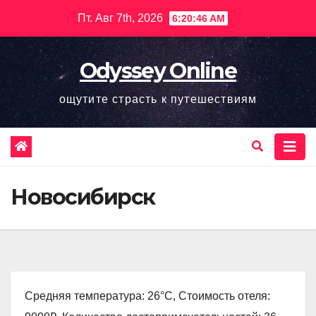
Перейти
Пт. Авг 7th, 2026
6:20:48 AM
к
содержимому
Odyssey Online
ощутите страсть к путешествиям
Новосибирск
Средняя температура: 26°C, Стоимость отеля: