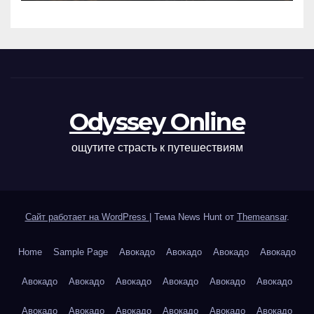
Odyssey Online
ощутите страсть к путешествиям
Сайт работает на WordPress
|
Тема News Hunt от
Themeansar
.
Home
Sample Page
Авокадо
Авокадо
Авокадо
Авокадо
Авокадо
Авокадо
Авокадо
Авокадо
Авокадо
Авокадо
Авокадо
Авокадо
Авокадо
Авокадо
Авокадо
Авокадо