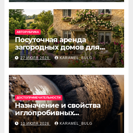
банки
АВТОРУБРИКА
Посуточная аренда
загородных домов для
отдыха
27 ИЮЛЯ 2026
KARAMEL_BULG
ДОСТОПРИМЕЧАТЕЛЬНОСТИ
Назначение и свойства
иглопробивных
базальтовых огнеупорных
10 ИЮЛЯ 2026
KARAMEL_BULG
матов