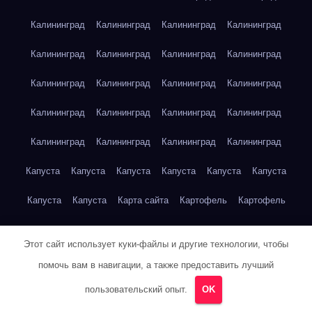
Калининград
Калининград
Калининград
Калининград
Калининград
Калининград
Калининград
Калининград
Калининград
Калининград
Калининград
Калининград
Калининград
Калининград
Калининград
Калининград
Калининград
Калининград
Калининград
Калининград
Капуста
Капуста
Капуста
Капуста
Капуста
Капуста
Капуста
Капуста
Карта сайта
Картофель
Картофель
Картофель
Картофель
Картофель
Картофель
Этот сайт использует куки-файлы и другие технологии, чтобы
Картофель
Картофель
Кейптаун
Кейптаун
Кейптаун
помочь вам в навигации, а также предоставить лучший
Кейптаун
Кейптаун
Кейптаун
Кейптаун
Кейптаун
пользовательский опыт.
OK