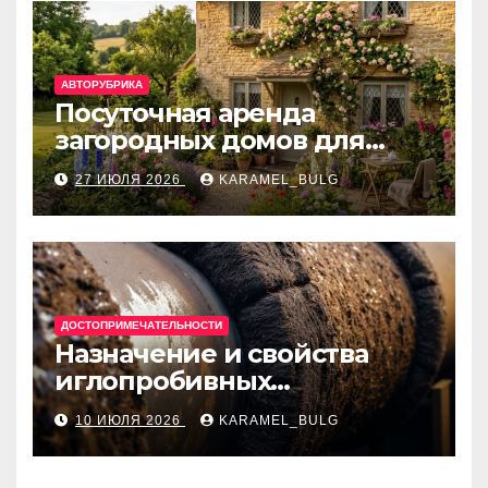
АВТОРУБРИКА
Посуточная аренда
загородных домов для
отдыха
27 ИЮЛЯ 2026
KARAMEL_BULG
ДОСТОПРИМЕЧАТЕЛЬНОСТИ
Назначение и свойства
иглопробивных
базальтовых огнеупорных
10 ИЮЛЯ 2026
KARAMEL_BULG
матов