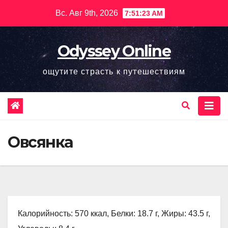
Перейти
Вс. Авг 9th, 2026
7:51:25 AM
к
содержимому
Odyssey Online
ощутите страсть к путешествиям
Овсянка
Калорийность: 570 ккал, Белки: 18.7 г, Жиры: 43.5 г,