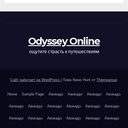
Odyssey Online
ощутите страсть к путешествиям
Сайт работает на WordPress
|
Тема News Hunt от
Themeansar
.
Home
Sample Page
Авокадо
Авокадо
Авокадо
Авокадо
Авокадо
Авокадо
Авокадо
Авокадо
Авокадо
Авокадо
Авокадо
Авокадо
Авокадо
Авокадо
Авокадо
Авокадо