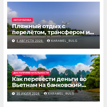
АВТОРУБРИКА
Пляжный отдых с
перелётом, трансфером и
отелем на Мальдивах, в
4 АВГУСТА 2026
KARAMEL_BULG
Турции, Греции, Таиланде
и Европе
ДОСТОПРИМЕЧАТЕЛЬНОСТИ
Как перевести деньги во
Вьетнам на банковский
счёт: VietcomBank, BIDV,
30 ИЮЛЯ 2026
KARAMEL_BULG
Techcombank и другие
банки