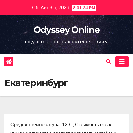
Перейти
Сб. Авг 8th, 2026
8:31:25 PM
к
содержимому
Odyssey Online
ощутите страсть к путешествиям
Екатеринбург
Средняя температура: 12°C, Стоимость отеля: