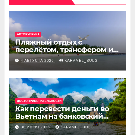
АВТОРУБРИКА
Пляжный отдых с
перелётом, трансфером и
отелем на Мальдивах, в
4 АВГУСТА 2026
KARAMEL_BULG
Турции, Греции, Таиланде
и Европе
ДОСТОПРИМЕЧАТЕЛЬНОСТИ
Как перевести деньги во
Вьетнам на банковский
счёт: VietcomBank, BIDV,
30 ИЮЛЯ 2026
KARAMEL_BULG
Techcombank и другие