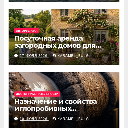
банки
АВТОРУБРИКА
Посуточная аренда
загородных домов для
отдыха
27 ИЮЛЯ 2026
KARAMEL_BULG
ДОСТОПРИМЕЧАТЕЛЬНОСТИ
Назначение и свойства
иглопробивных
базальтовых огнеупорных
10 ИЮЛЯ 2026
KARAMEL_BULG
матов