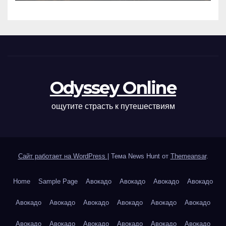
Odyssey Online
ощутите страсть к путешествиям
Сайт работает на WordPress
|
Тема News Hunt от
Themeansar
.
Home
Sample Page
Авокадо
Авокадо
Авокадо
Авокадо
Авокадо
Авокадо
Авокадо
Авокадо
Авокадо
Авокадо
Авокадо
Авокадо
Авокадо
Авокадо
Авокадо
Авокадо