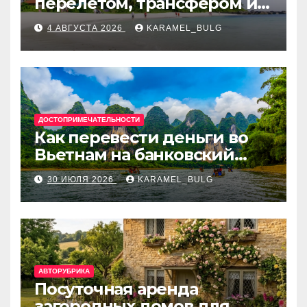
перелётом, трансфером и
отелем на Мальдивах, в
4 АВГУСТА 2026
KARAMEL_BULG
Турции, Греции, Таиланде
и Европе
ДОСТОПРИМЕЧАТЕЛЬНОСТИ
Как перевести деньги во
Вьетнам на банковский
счёт: VietcomBank, BIDV,
30 ИЮЛЯ 2026
KARAMEL_BULG
Techcombank и другие
банки
АВТОРУБРИКА
Посуточная аренда
загородных домов для