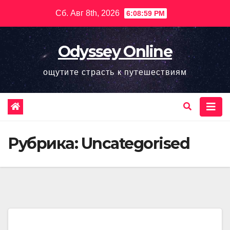
Перейти
Сб. Авг 8th, 2026
6:09:00 PM
к
содержимому
Odyssey Online
ощутите страсть к путешествиям
Рубрика:
Uncategorised