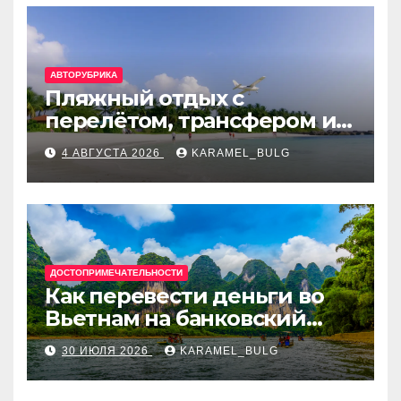
АВТОРУБРИКА
Пляжный отдых с
перелётом, трансфером и
отелем на Мальдивах, в
4 АВГУСТА 2026
KARAMEL_BULG
Турции, Греции, Таиланде
и Европе
ДОСТОПРИМЕЧАТЕЛЬНОСТИ
Как перевести деньги во
Вьетнам на банковский
счёт: VietcomBank, BIDV,
30 ИЮЛЯ 2026
KARAMEL_BULG
Techcombank и другие
банки