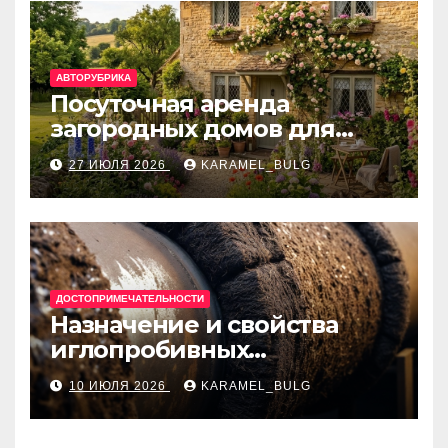
АВТОРУБРИКА
Посуточная аренда
загородных домов для
отдыха
27 ИЮЛЯ 2026
KARAMEL_BULG
ДОСТОПРИМЕЧАТЕЛЬНОСТИ
Назначение и свойства
иглопробивных
базальтовых огнеупорных
10 ИЮЛЯ 2026
KARAMEL_BULG
матов