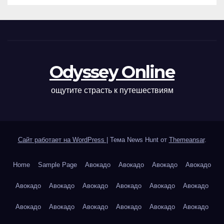
Odyssey Online
ощутите страсть к путешествиям
Сайт работает на WordPress
|
Тема News Hunt от
Themeansar
.
Home
Sample Page
Авокадо
Авокадо
Авокадо
Авокадо
Авокадо
Авокадо
Авокадо
Авокадо
Авокадо
Авокадо
Авокадо
Авокадо
Авокадо
Авокадо
Авокадо
Авокадо