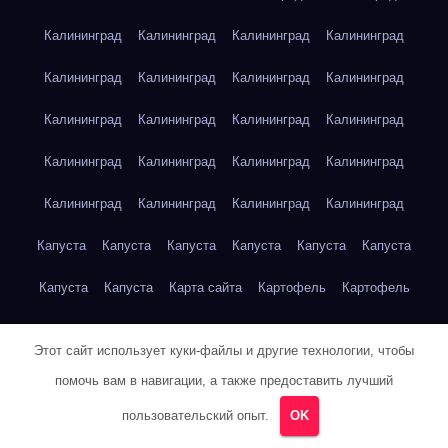
Калининград
Калининград
Калининград
Калининград
Калининград
Калининград
Калининград
Калининград
Калининград
Калининград
Калининград
Калининград
Калининград
Калининград
Калининград
Калининград
Калининград
Калининград
Калининград
Калининград
Капуста
Капуста
Капуста
Капуста
Капуста
Капуста
Капуста
Капуста
Карта сайта
Картофель
Картофель
Картофель
Картофель
Картофель
Картофель
Этот сайт использует куки-файлы и другие технологии, чтобы
Картофель
Картофель
Кейптаун
Кейптаун
Кейптаун
помочь вам в навигации, а также предоставить лучший
Кейптаун
Кейптаун
Кейптаун
Кейптаун
Кейптаун
пользовательский опыт.
OK