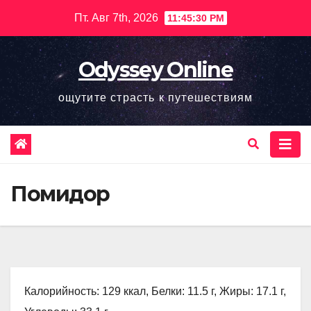
Перейти
Пт. Авг 7th, 2026
11:45:31 PM
к
содержимому
Odyssey Online
ощутите страсть к путешествиям
Помидор
Калорийность: 129 ккал, Белки: 11.5 г, Жиры: 17.1 г,