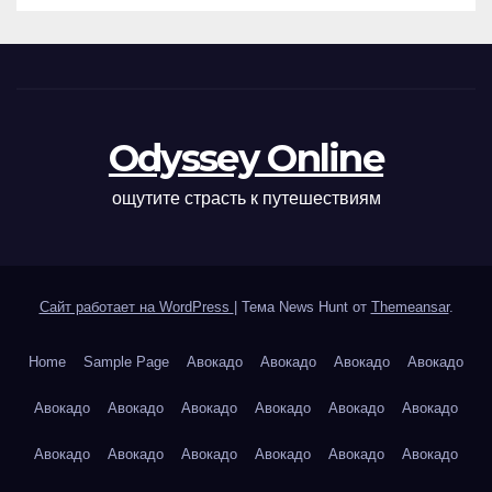
Odyssey Online
ощутите страсть к путешествиям
Сайт работает на WordPress
|
Тема News Hunt от
Themeansar
.
Home
Sample Page
Авокадо
Авокадо
Авокадо
Авокадо
Авокадо
Авокадо
Авокадо
Авокадо
Авокадо
Авокадо
Авокадо
Авокадо
Авокадо
Авокадо
Авокадо
Авокадо