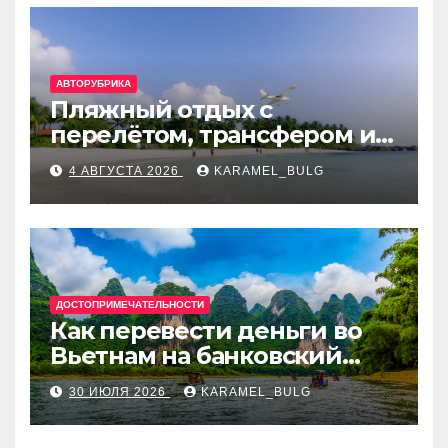
АВТОРУБРИКА
Пляжный отдых с
перелётом, трансфером и
отелем на Мальдивах, в
4 АВГУСТА 2026
KARAMEL_BULG
Турции, Греции, Таиланде
и Европе
ДОСТОПРИМЕЧАТЕЛЬНОСТИ
Как перевести деньги во
Вьетнам на банковский
счёт: VietcomBank, BIDV,
30 ИЮЛЯ 2026
KARAMEL_BULG
Techcombank и другие
банки