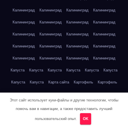
Калининград
Калининград
Калининград
Калининград
Калининград
Калининград
Калининград
Калининград
Калининград
Калининград
Калининград
Калининград
Калининград
Калининград
Калининград
Калининград
Калининград
Калининград
Калининград
Калининград
Капуста
Капуста
Капуста
Капуста
Капуста
Капуста
Капуста
Капуста
Карта сайта
Картофель
Картофель
Картофель
Картофель
Картофель
Картофель
Этот сайт использует куки-файлы и другие технологии, чтобы
Картофель
Картофель
Кейптаун
Кейптаун
Кейптаун
помочь вам в навигации, а также предоставить лучший
Кейптаун
Кейптаун
Кейптаун
Кейптаун
Кейптаун
пользовательский опыт.
OK