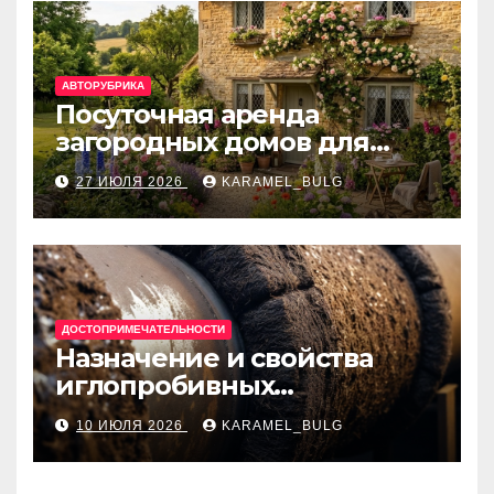
АВТОРУБРИКА
Посуточная аренда
загородных домов для
отдыха
27 ИЮЛЯ 2026
KARAMEL_BULG
ДОСТОПРИМЕЧАТЕЛЬНОСТИ
Назначение и свойства
иглопробивных
базальтовых огнеупорных
10 ИЮЛЯ 2026
KARAMEL_BULG
матов