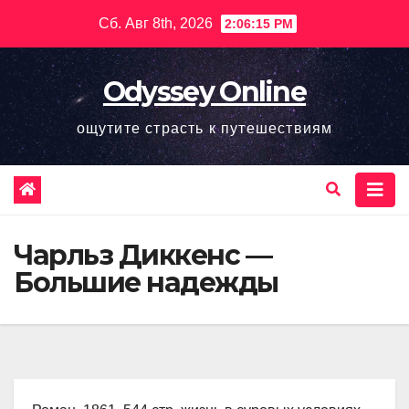
Перейти
Сб. Авг 8th, 2026
2:06:16 PM
к
содержимому
Odyssey Online
ощутите страсть к путешествиям
Чарльз Диккенс —
Большие надежды