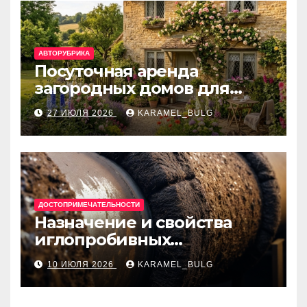
АВТОРУБРИКА
Посуточная аренда
загородных домов для
отдыха
27 ИЮЛЯ 2026
KARAMEL_BULG
ДОСТОПРИМЕЧАТЕЛЬНОСТИ
Назначение и свойства
иглопробивных
базальтовых огнеупорных
10 ИЮЛЯ 2026
KARAMEL_BULG
матов