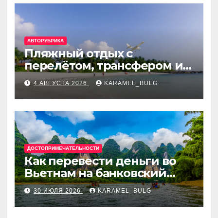
АВТОРУБРИКА
Пляжный отдых с
перелётом, трансфером и
отелем на Мальдивах, в
4 АВГУСТА 2026
KARAMEL_BULG
Турции, Греции, Таиланде
и Европе
ДОСТОПРИМЕЧАТЕЛЬНОСТИ
Как перевести деньги во
Вьетнам на банковский
счёт: VietcomBank, BIDV,
30 ИЮЛЯ 2026
KARAMEL_BULG
Techcombank и другие
банки