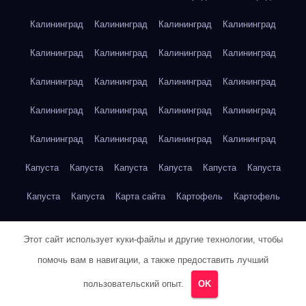
Калининград
Калининград
Калининград
Калининград
Калининград
Калининград
Калининград
Калининград
Калининград
Калининград
Калининград
Калининград
Калининград
Калининград
Калининград
Калининград
Калининград
Калининград
Калининград
Калининград
Капуста
Капуста
Капуста
Капуста
Капуста
Капуста
Капуста
Капуста
Карта сайта
Картофель
Картофель
Картофель
Картофель
Картофель
Картофель
Этот сайт использует куки-файлы и другие технологии, чтобы
Картофель
Картофель
Кейптаун
Кейптаун
Кейптаун
помочь вам в навигации, а также предоставить лучший
Кейптаун
Кейптаун
Кейптаун
Кейптаун
Кейптаун
пользовательский опыт.
OK