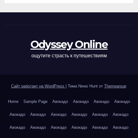
Odyssey Online
ощутите страсть к путешествиям
Сайт работает на WordPress
|
Тема News Hunt от
Themeansar
.
Home
Sample Page
Авокадо
Авокадо
Авокадо
Авокадо
Авокадо
Авокадо
Авокадо
Авокадо
Авокадо
Авокадо
Авокадо
Авокадо
Авокадо
Авокадо
Авокадо
Авокадо