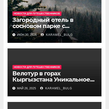
НОВОСТИ ДЛЯ ПУТЕШЕСТВЕННИКОВ
Загородный отель в
сосновом парке с
дизайнерскими номерами,
ИЮН 30, 2026
KARAMEL_BULG
рестораном, караоке,
сауной и парковкой
недалеко от центра
НОВОСТИ ДЛЯ ПУТЕШЕСТВЕННИКОВ
Велотур в горах
Кыргызстана Уникальное
приключение на двух
МАЙ 26, 2025
KARAMEL_BULG
колесах