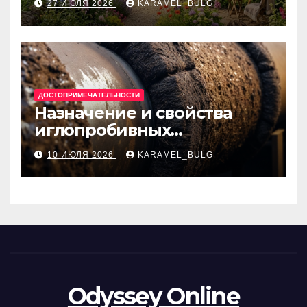
27 ИЮЛЯ 2026
KARAMEL_BULG
ДОСТОПРИМЕЧАТЕЛЬНОСТИ
Назначение и свойства
иглопробивных
базальтовых огнеупорных
10 ИЮЛЯ 2026
KARAMEL_BULG
матов
Odyssey Online