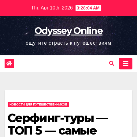
Перейти
Пн. Авг 10th, 2026
3:28:05 AM
к
содержимому
Odyssey Online
ощутите страсть к путешествиям
НОВОСТИ ДЛЯ ПУТЕШЕСТВЕННИКОВ
Серфинг-туры —
ТОП 5 — самые