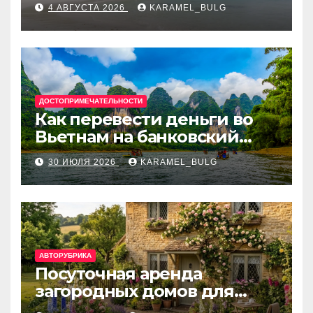
4 АВГУСТА 2026
KARAMEL_BULG
Турции, Греции, Таиланде
и Европе
ДОСТОПРИМЕЧАТЕЛЬНОСТИ
Как перевести деньги во
Вьетнам на банковский
счёт: VietcomBank, BIDV,
30 ИЮЛЯ 2026
KARAMEL_BULG
Techcombank и другие
банки
АВТОРУБРИКА
Посуточная аренда
загородных домов для
отдыха