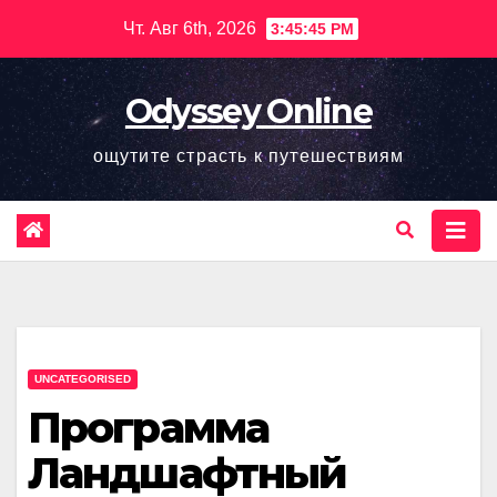
Перейти
Чт. Авг 6th, 2026
3:45:46 PM
к
содержимому
Odyssey Online
ощутите страсть к путешествиям
UNCATEGORISED
Программа
Ландшафтный