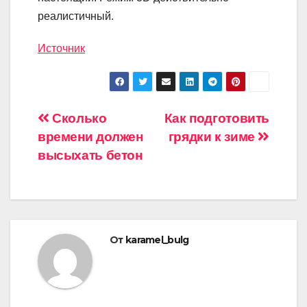
реалистичный.
Источник
Навигация
Сколько
Как подготовить
времени должен
грядки к зиме
по
высыхать бетон
записям
От
karamel_bulg