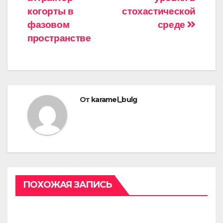
когорты в
стохастической
фазовом
среде
пространстве
От
karamel_bulg
ПОХОЖАЯ ЗАПИСЬ