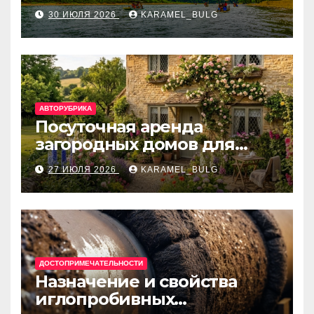
счёт: VietcomBank, BIDV,
30 ИЮЛЯ 2026
KARAMEL_BULG
Techcombank и другие
банки
АВТОРУБРИКА
Посуточная аренда
загородных домов для
отдыха
27 ИЮЛЯ 2026
KARAMEL_BULG
ДОСТОПРИМЕЧАТЕЛЬНОСТИ
Назначение и свойства
иглопробивных