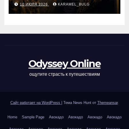
базальтовых огнеупорных
10 ИЮЛЯ 2026
KARAMEL_BULG
матов
Odyssey Online
ощутите страсть к путешествиям
Сайт работает на WordPress
|
Тема News Hunt от
Themeansar
.
Home
Sample Page
Авокадо
Авокадо
Авокадо
Авокадо