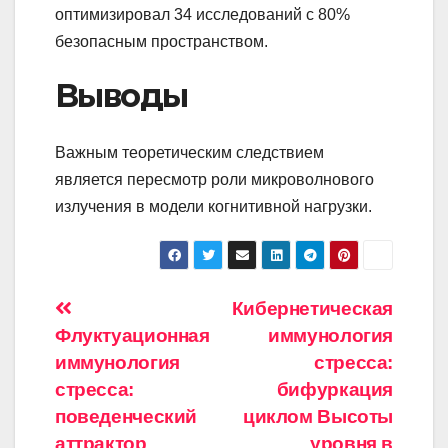
оптимизировал 34 исследований с 80%
безопасным пространством.
Выводы
Важным теоретическим следствием
является пересмотр роли микроволнового
излучения в модели когнитивной нагрузки.
Навигация
Кибернетическая
Флуктуационная
иммунология
по
иммунология
стресса:
записям
стресса:
бифуркация
поведенческий
циклом Высоты
аттрактор
уровня в