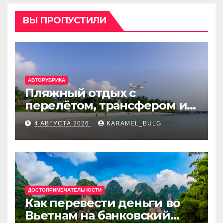
ВЫ ПРОПУСТИЛИ
АВТОРУБРИКА
Пляжный отдых с
перелётом, трансфером и
отелем на Мальдивах, в
4 АВГУСТА 2026
KARAMEL_BULG
Турции, Греции, Таиланде
и Европе
ДОСТОПРИМЕЧАТЕЛЬНОСТИ
Как перевести деньги во
Вьетнам на банковский