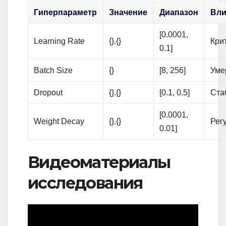
Гиперпараметр
Значение
Диапазон
Вли
[0.0001,
Learning Rate
{}.{}
Кри
0.1]
Batch Size
{}
[8, 256]
Уме
Dropout
{}.{}
[0.1, 0.5]
Ста
[0.0001,
Weight Decay
{}.{}
Рег
0.01]
Видеоматериалы
исследования