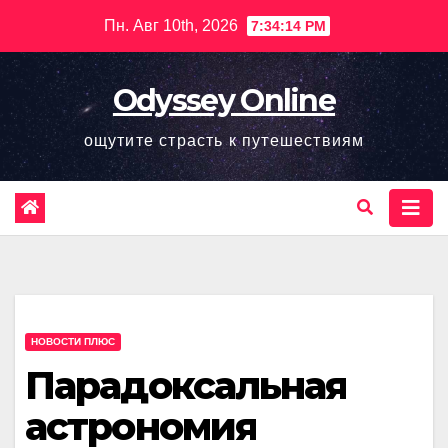
Перейти
Пн. Авг 10th, 2026
7:34:15 PM
к
содержимому
Odyssey Online
ощутите страсть к путешествиям
НОВОСТИ ПЛЮС
Парадоксальная
астрономия