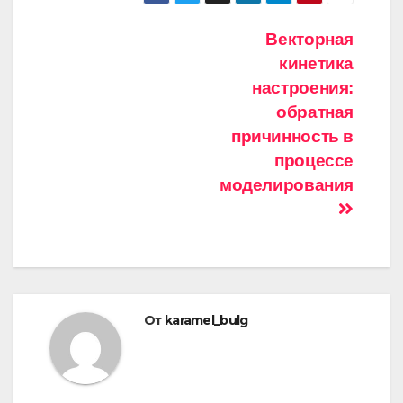
Навигация
Векторная
кинетика
по
настроения:
записям
обратная
причинность в
процессе
моделирования
От
karamel_bulg