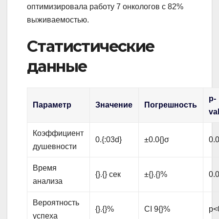
оптимизировала работу 7 онкологов с 82%
выживаемостью.
Статистические
данные
p-
Параметр
Значение
Погрешность
va
Коэффициент
0.{:03d}
±0.0{}σ
0.0
душевности
Время
{}.{} сек
±{}.{}%
0.0
анализа
Вероятность
{}.{}%
CI 9{}%
p<
успеха