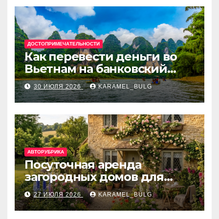
ДОСТОПРИМЕЧАТЕЛЬНОСТИ
Как перевести деньги во
Вьетнам на банковский
счёт: VietcomBank, BIDV,
30 ИЮЛЯ 2026
KARAMEL_BULG
Techcombank и другие
банки
АВТОРУБРИКА
Посуточная аренда
загородных домов для
отдыха
27 ИЮЛЯ 2026
KARAMEL_BULG