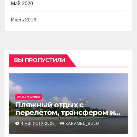
Май 2020
Июль 2019
ВЫ ПРОПУСТИЛИ
АВТОРУБРИКА
Пляжный отдых с
перелётом, трансфером и
отелем на Мальдивах, в
4 АВГУСТА 2026
KARAMEL_BULG
Турции, Греции, Таиланде
и Европе