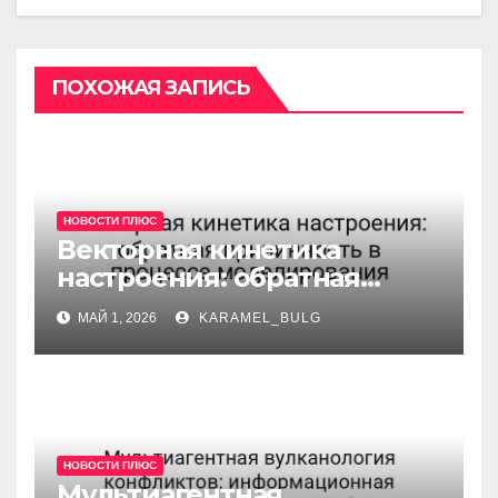
ПОХОЖАЯ ЗАПИСЬ
НОВОСТИ ПЛЮС
Векторная кинетика
настроения: обратная
причинность в процессе
МАЙ 1, 2026
KARAMEL_BULG
моделирования
НОВОСТИ ПЛЮС
Мультиагентная