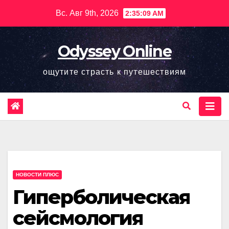
Перейти
Вс. Авг 9th, 2026
2:35:10 AM
к
содержимому
Odyssey Online
ощутите страсть к путешествиям
НОВОСТИ ПЛЮС
Гиперболическая
сейсмология