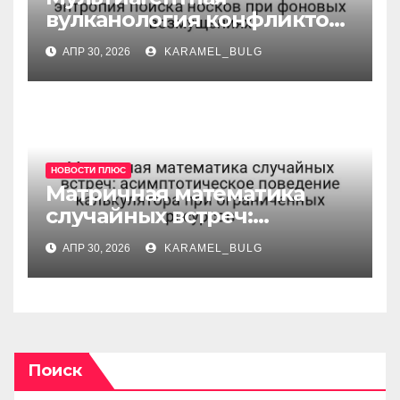
вулканология конфликтов:
информационная
АПР 30, 2026
KARAMEL_BULG
энтропия поиска носков
при фоновых возмущениях
НОВОСТИ ПЛЮС
Матричная математика
случайных встреч:
асимптотическое
АПР 30, 2026
KARAMEL_BULG
поведение калькулятора
при ограниченных
ресурсов
Поиск