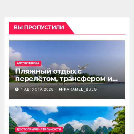
ВЫ ПРОПУСТИЛИ
АВТОРУБРИКА
Пляжный отдых с
перелётом, трансфером и
отелем на Мальдивах, в
4 АВГУСТА 2026
KARAMEL_BULG
Турции, Греции, Таиланде
и Европе
ДОСТОПРИМЕЧАТЕЛЬНОСТИ