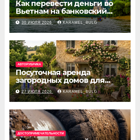
Как перевести деньги во
Вьетнам на банковский
счёт: VietcomBank, BIDV,
30 ИЮЛЯ 2026
KARAMEL_BULG
Techcombank и другие
банки
АВТОРУБРИКА
Посуточная аренда
загородных домов для
отдыха
27 ИЮЛЯ 2026
KARAMEL_BULG
ДОСТОПРИМЕЧАТЕЛЬНОСТИ