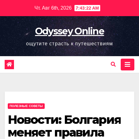
Перейти
Чт. Авг 6th, 2026
7:43:23 AM
к
содержимому
Odyssey Online
ощутите страсть к путешествиям
ПОЛЕЗНЫЕ СОВЕТЫ
Новости: Болгария
меняет правила