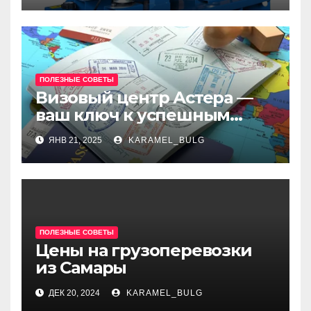
ПОЛЕЗНЫЕ СОВЕТЫ
Визовый центр Астера —
ваш ключ к успешным
поездкам в Европу, Азию и
ЯНВ 21, 2025
KARAMEL_BULG
страны Шенгенского союза
ПОЛЕЗНЫЕ СОВЕТЫ
Цены на грузоперевозки
из Самары
ДЕК 20, 2024
KARAMEL_BULG