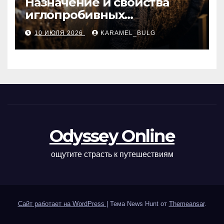
Назначение и свойства
иглопробивных
базальтовых огнеупорных
10 ИЮЛЯ 2026
KARAMEL_BULG
матов
Odyssey Online
ощутите страсть к путешествиям
Сайт работает на WordPress
|
Тема News Hunt от
Themeansar
.