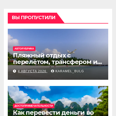
ВЫ ПРОПУСТИЛИ
АВТОРУБРИКА
Пляжный отдых с
перелётом, трансфером и
отелем на Мальдивах, в
4 АВГУСТА 2026
KARAMEL_BULG
Турции, Греции, Таиланде
и Европе
ДОСТОПРИМЕЧАТЕЛЬНОСТИ
Как перевести деньги во