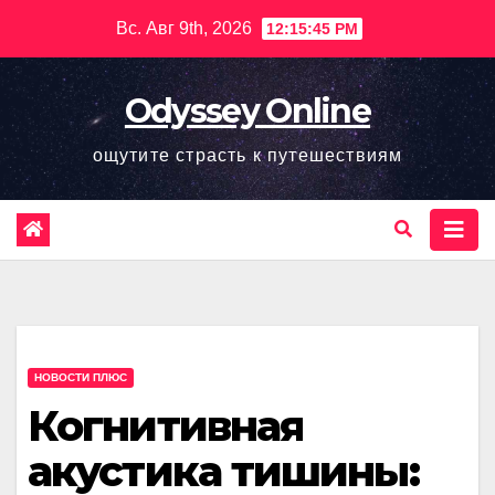
Перейти
Вс. Авг 9th, 2026
12:15:46 PM
к
содержимому
Odyssey Online
ощутите страсть к путешествиям
НОВОСТИ ПЛЮС
Когнитивная
акустика тишины: