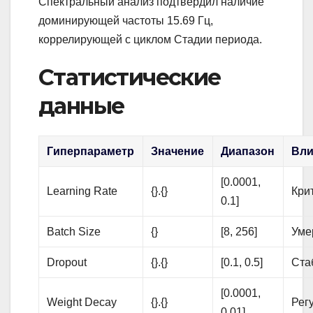
Спектральный анализ подтвердил наличие
доминирующей частоты 15.69 Гц,
коррелирующей с циклом Стадии периода.
Статистические
данные
Гиперпараметр
Значение
Диапазон
Вли
[0.0001,
Learning Rate
{}.{}
Кри
0.1]
Batch Size
{}
[8, 256]
Уме
Dropout
{}.{}
[0.1, 0.5]
Ста
[0.0001,
Weight Decay
{}.{}
Рег
0.01]