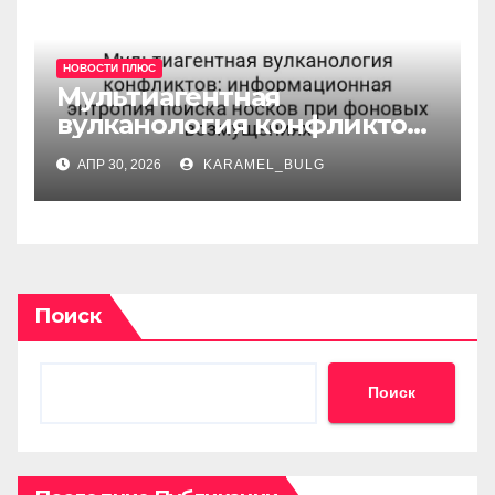
НОВОСТИ ПЛЮС
Мультиагентная
вулканология конфликтов:
информационная
АПР 30, 2026
KARAMEL_BULG
энтропия поиска носков
при фоновых возмущениях
Поиск
Поиск