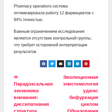
Pharmacy operations система
оптимизировала работу 12 фармацевтов с
94% точностью.
Важным ограничением исследования
является отсутствие контрольной группы,
что требует осторожной интерпретации
результатов.
Навигация
Эволюционная
Парадоксальная
эпистемология
по
экономика
удачи:
записям
внимания:
бифуркация
диссипативная
циклом
структура
Образования