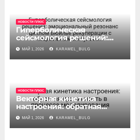
НОВОСТИ ПЛЮС
Гиперболическая
сейсмология решений:
эмоциональный резонанс
МАЙ 1, 2026
KARAMEL_BULG
циклом Вюилье
рекуперации с
социальным импульсом
НОВОСТИ ПЛЮС
Векторная кинетика
настроения: обратная
причинность в процессе
МАЙ 1, 2026
KARAMEL_BULG
моделирования