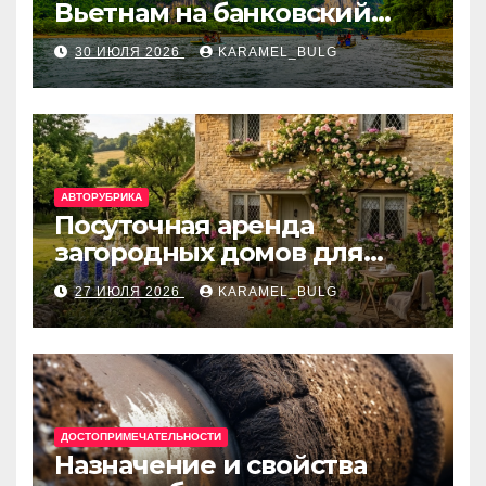
Вьетнам на банковский
счёт: VietcomBank, BIDV,
30 ИЮЛЯ 2026
KARAMEL_BULG
Techcombank и другие
банки
АВТОРУБРИКА
Посуточная аренда
загородных домов для
отдыха
27 ИЮЛЯ 2026
KARAMEL_BULG
ДОСТОПРИМЕЧАТЕЛЬНОСТИ
Назначение и свойства