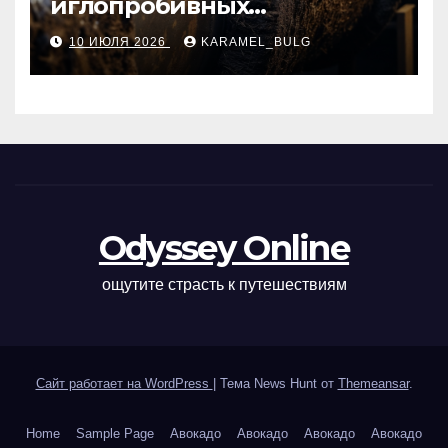
иглопробивных
базальтовых огнеупорных
10 ИЮЛЯ 2026
KARAMEL_BULG
матов
Odyssey Online
ощутите страсть к путешествиям
Сайт работает на WordPress
|
Тема News Hunt от
Themeansar
.
Home
Sample Page
Авокадо
Авокадо
Авокадо
Авокадо