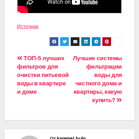
Источник
Навигация
ТОП-5 лучших
Лучшие системы
фильтров для
фильтрации
по
очистки питьевой
воды для
записям
воды в квартире
частного дома и
и доме
квартиры, какую
купить?
От
karamel_bulg