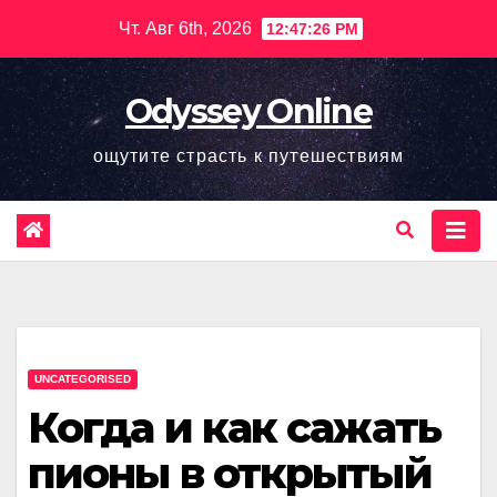
Перейти
Чт. Авг 6th, 2026
12:47:27 PM
к
содержимому
Odyssey Online
ощутите страсть к путешествиям
UNCATEGORISED
Когда и как сажать
пионы в открытый