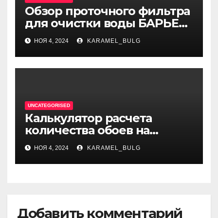
Обзор проточного фильтра
для очистки воды БАРЬЕР
ЭКСПЕРТ Слим Жесткость
НОЯ 4, 2024
KARAMEL_BULG
UNCATEGORISED
Калькулятор расчета
количества обоев на
комнату при ремонте
НОЯ 4, 2024
KARAMEL_BULG
Добавить комментарий