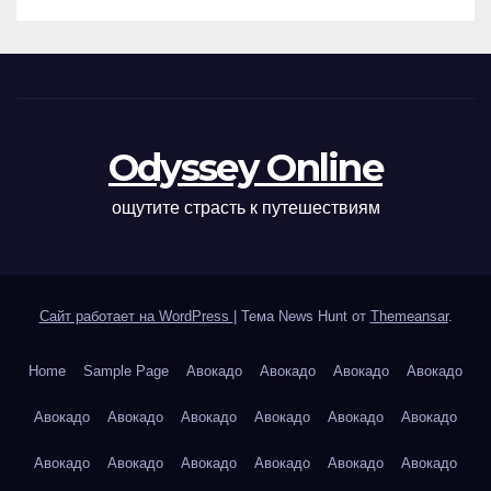
Odyssey Online
ощутите страсть к путешествиям
Сайт работает на WordPress
|
Тема News Hunt от
Themeansar
.
Home
Sample Page
Авокадо
Авокадо
Авокадо
Авокадо
Авокадо
Авокадо
Авокадо
Авокадо
Авокадо
Авокадо
Авокадо
Авокадо
Авокадо
Авокадо
Авокадо
Авокадо