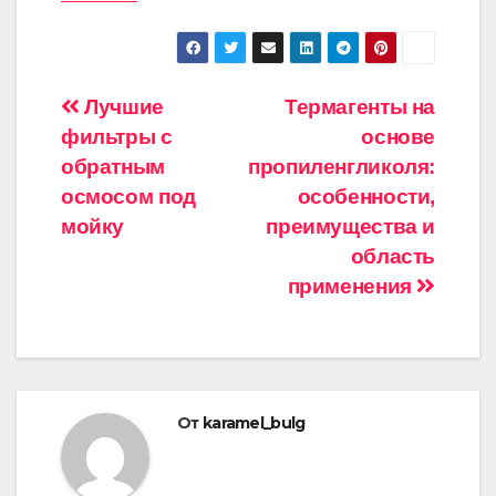
Навигация
Лучшие
Термагенты на
фильтры с
основе
по
обратным
пропиленгликоля:
записям
осмосом под
особенности,
мойку
преимущества и
область
применения
От
karamel_bulg