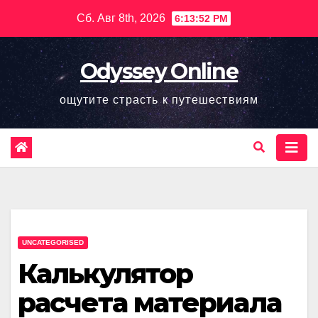
Перейти
Сб. Авг 8th, 2026
6:13:53 PM
к
содержимому
Odyssey Online
ощутите страсть к путешествиям
UNCATEGORISED
Калькулятор
расчета материала