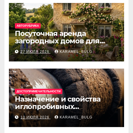
АВТОРУБРИКА
Посуточная аренда
загородных домов для
отдыха
27 ИЮЛЯ 2026
KARAMEL_BULG
ДОСТОПРИМЕЧАТЕЛЬНОСТИ
Назначение и свойства
иглопробивных
базальтовых огнеупорных
10 ИЮЛЯ 2026
KARAMEL_BULG
матов