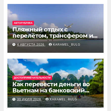
АВТОРУБРИКА
Пляжный отдых с
перелётом, трансфером и
отелем на Мальдивах, в
4 АВГУСТА 2026
KARAMEL_BULG
Турции, Греции, Таиланде
и Европе
ДОСТОПРИМЕЧАТЕЛЬНОСТИ
Как перевести деньги во
Вьетнам на банковский
счёт: VietcomBank, BIDV,
30 ИЮЛЯ 2026
KARAMEL_BULG
Techcombank и другие
банки