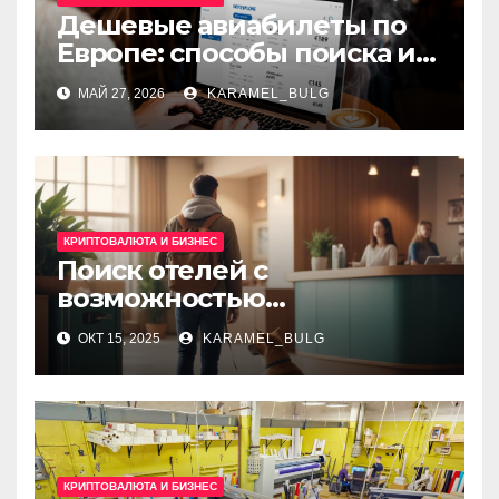
Дешевые авиабилеты по
Европе: способы поиска и
сравнение тарифов
МАЙ 27, 2026
KARAMEL_BULG
КРИПТОВАЛЮТА И БИЗНЕС
Поиск отелей с
возможностью
размещения домашних
ОКТ 15, 2025
KARAMEL_BULG
животных: критерии
выбора и доступные опции
КРИПТОВАЛЮТА И БИЗНЕС