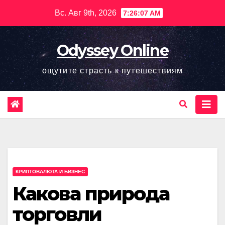
Перейти
Вс. Авг 9th, 2026
7:26:09 AM
к
содержимому
Odyssey Online
ощутите страсть к путешествиям
КРИПТОВАЛЮТА И БИЗНЕС
Какова природа
торговли