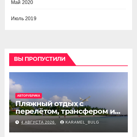
Май 2020
Июль 2019
ВЫ ПРОПУСТИЛИ
АВТОРУБРИКА
Пляжный отдых с
перелётом, трансфером и
отелем на Мальдивах, в
4 АВГУСТА 2026
KARAMEL_BULG
Турции, Греции, Таиланде
и Европе