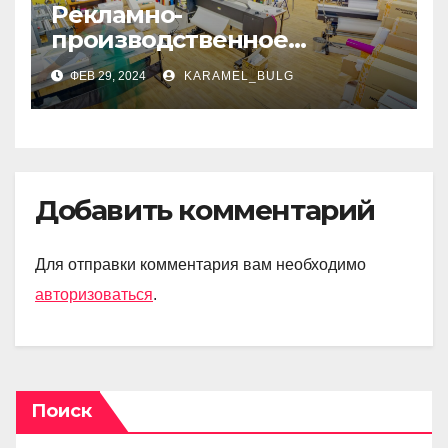
Рекламно-
производственное
агентство: ключевые
ФЕВ 29, 2024
KARAMEL_BULG
моменты и преимущества
Добавить комментарий
Для отправки комментария вам необходимо
авторизоваться
.
Поиск