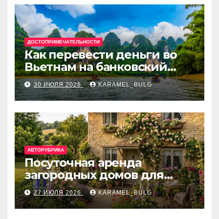
ДОСТОПРИМЕЧАТЕЛЬНОСТИ
Как перевести деньги во
Вьетнам на банковский
счёт: VietcomBank, BIDV,
30 ИЮЛЯ 2026
KARAMEL_BULG
Techcombank и другие
банки
АВТОРУБРИКА
Посуточная аренда
загородных домов для
отдыха
27 ИЮЛЯ 2026
KARAMEL_BULG