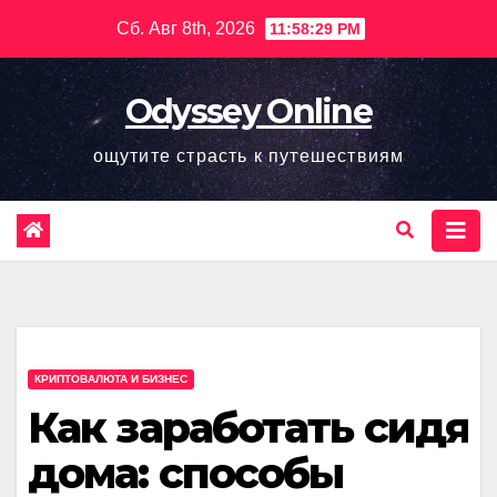
Перейти
Сб. Авг 8th, 2026
11:58:30 PM
к
содержимому
Odyssey Online
ощутите страсть к путешествиям
КРИПТОВАЛЮТА И БИЗНЕС
Как заработать сидя
дома: способы