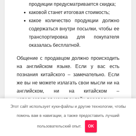
продукции предусматривается скидка;
каковой станет итоговая стоимость;
какое количество продукции должно
содержаться внутри посылки, чтобы ее
транспортировка для покупателя
оказалась бесплатной.
Общение с продавцом должно происходить
на английском языке. Если у вас есть
познания китайского – замечательно. Если
же вы не можете излагать свои мысли ни на
английском, ни на китайском –
использоваться может онлайн-переводчик.
Этот сайт использует куки-файлы и другие технологии, чтобы
Все денежные операции обязательно
помочь вам в навигации, а также предоставить лучший
должны проводиться в пределах сайта.
пользовательский опыт.
OK
Иначе есть риск того, что продавец может