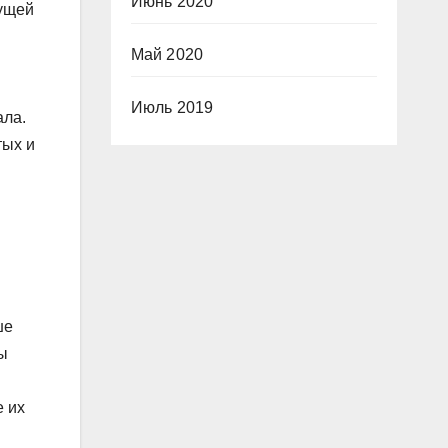
Июнь 2020
жущей
Май 2020
Июль 2019
ала.
тых и
ше
ны
е их