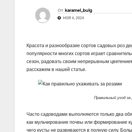
s
р
a
От
karamel_bulg
n
а
m
НОЯ 4, 2024
i
в
k
и
i
т
Красота и разнообразие сортов садовых роз д
ь
популярности многих сортов играет сравнительн
сезон, радовать своим непрерывным цветением.
расскажем в нашей статье.
Правильный уход за
Часто садоводами выполняются только два обя
как мульчирование почвы или формирование кус
чего кусты не развиваются в полную силу. Боль