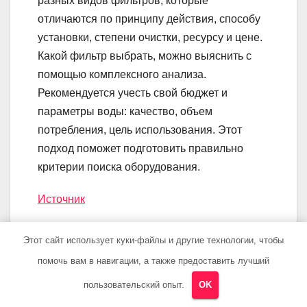
разных видов фильтров, которые
отличаются по принципу действия, способу
установки, степени очистки, ресурсу и цене.
Какой фильтр выбрать, можно выяснить с
помощью комплексного анализа.
Рекомендуется учесть свой бюджет и
параметры воды: качество, объем
потребления, цель использования. Этот
подход поможет подготовить правильно
критерии поиска оборудования.
Источник
Этот сайт использует куки-файлы и другие технологии, чтобы
помочь вам в навигации, а также предоставить лучший
Навигация
Лучшие
Фильтры для
пользовательский опыт.
OK
системы
воды на дачу из
по
фильтрации
скважины и