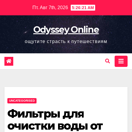
Перейти
Пт. Авг 7th, 2026
5:26:22 AM
к
содержимому
Odyssey Online
ощутите страсть к путешествиям
UNCATEGORISED
Фильтры для
очистки воды от