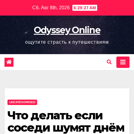
Перейти
Сб. Авг 8th, 2026
6:29:28 AM
к
содержимому
Odyssey Online
ощутите страсть к путешествиям
UNCATEGORISED
Что делать если
соседи шумят днём