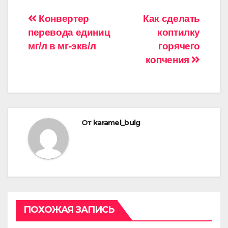
Навигация
Конвертер
Как сделать
перевода единиц
коптилку
по
мг/л в мг-экв/л
горячего
записям
копчения
От
karamel_bulg
ПОХОЖАЯ ЗАПИСЬ