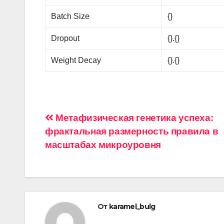
Batch Size
{}
Dropout
{}.{}
Weight Decay
{}.{}
Навигация
Метафизическая генетика успеха:
фрактальная размерность правила в
по
масштабах микроуровня
записям
От
karamel_bulg