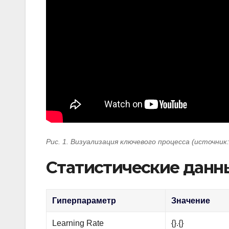
Рис. 1. Визуализация ключевого процесса (источник
Статистические данн
Гиперпараметр
Значение
Learning Rate
{}.{}