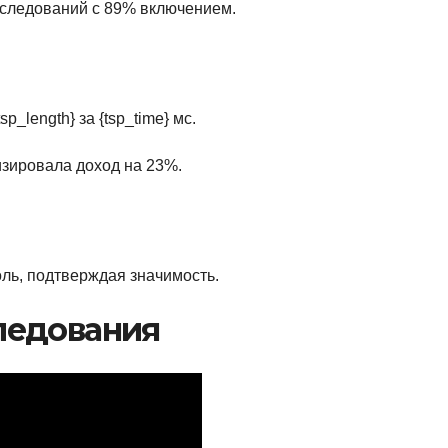
исследований с 89% включением.
p_length} за {tsp_time} мс.
изировала доход на 23%.
ноль, подтверждая значимость.
ледования