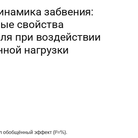
л обобщённый эффект (I²=%).