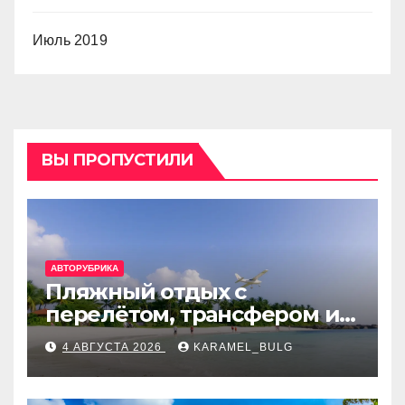
Июль 2019
ВЫ ПРОПУСТИЛИ
АВТОРУБРИКА
Пляжный отдых с
перелётом, трансфером и
отелем на Мальдивах, в
4 АВГУСТА 2026
KARAMEL_BULG
Турции, Греции, Таиланде
и Европе