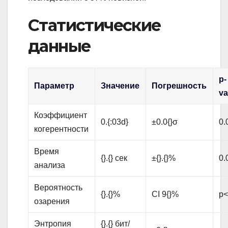
Статистические
данные
p-
Параметр
Значение
Погрешность
va
Коэффициент
0.{:03d}
±0.0{}σ
0.
когерентности
Время
{}.{} сек
±{}.{}%
0.
анализа
Вероятность
{}.{}%
CI 9{}%
p<
озарения
Энтропия
{}.{} бит/