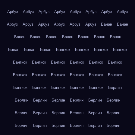
Арбуз
Арбуз
Арбуз
Арбуз
Арбуз
Арбуз
Арбуз
Арбуз
Арбуз
Арбуз
Арбуз
Арбуз
Арбуз
Арбуз
Банан
Банан
Банан
Банан
Банан
Банан
Банан
Банан
Банан
Банан
Банан
Банан
Бангкок
Бангкок
Бангкок
Бангкок
Бангкок
Бангкок
Бангкок
Бангкок
Бангкок
Бангкок
Бангкок
Бангкок
Бангкок
Бангкок
Бангкок
Бангкок
Бангкок
Бангкок
Бангкок
Бангкок
Бангкок
Берлин
Берлин
Берлин
Берлин
Берлин
Берлин
Берлин
Берлин
Берлин
Берлин
Берлин
Берлин
Берлин
Берлин
Берлин
Берлин
Берлин
Берлин
Берлин