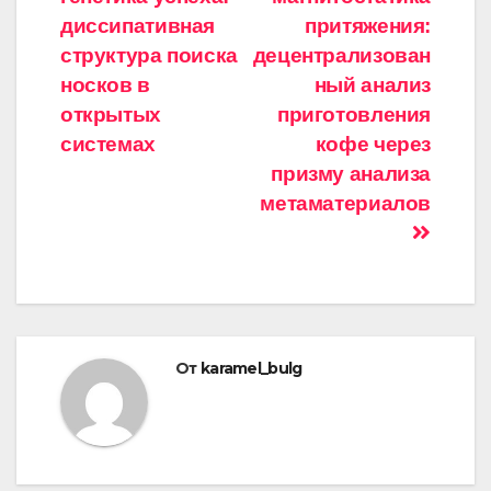
записям
диссипативная
притяжения:
структура поиска
децентрализован
носков в
ный анализ
открытых
приготовления
системах
кофе через
призму анализа
метаматериалов
От
karamel_bulg