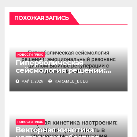
ПОХОЖАЯ ЗАПИСЬ
НОВОСТИ ПЛЮС
Гиперболическая
сейсмология решений:
эмоциональный резонанс
МАЙ 1, 2026
KARAMEL_BULG
циклом Вюилье
рекуперации с
социальным импульсом
НОВОСТИ ПЛЮС
Векторная кинетика