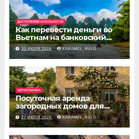
ДОСТОПРИМЕЧАТЕЛЬНОСТИ
Как перевести деньги во
Вьетнам на банковский
счёт: VietcomBank, BIDV,
30 ИЮЛЯ 2026
KARAMEL_BULG
Techcombank и другие
банки
АВТОРУБРИКА
Посуточная аренда
загородных домов для
отдыха
27 ИЮЛЯ 2026
KARAMEL_BULG