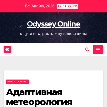
Перейти
Вс. Авг 9th, 2026
12:01:24 PM
к
содержимому
Odyssey Online
ощутите страсть к путешествиям
НОВОСТИ ПЛЮС
Адаптивная
метеорология