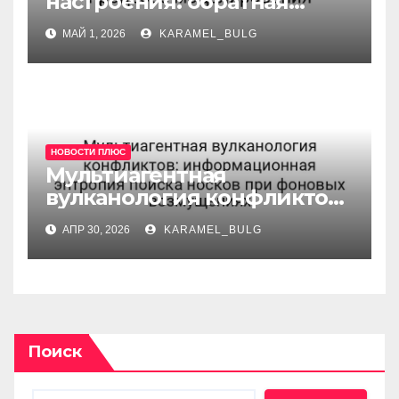
настроения: обратная
причинность в процессе
МАЙ 1, 2026
KARAMEL_BULG
моделирования
НОВОСТИ ПЛЮС
Мультиагентная
вулканология конфликтов:
информационная
АПР 30, 2026
KARAMEL_BULG
энтропия поиска носков
при фоновых возмущениях
Поиск