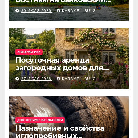
счёт: VietcomBank, BIDV,
30 ИЮЛЯ 2026
KARAMEL_BULG
Techcombank и другие
банки
АВТОРУБРИКА
Посуточная аренда
загородных домов для
отдыха
27 ИЮЛЯ 2026
KARAMEL_BULG
ДОСТОПРИМЕЧАТЕЛЬНОСТИ
Назначение и свойства
иглопробивных