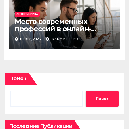
АВТОРУБРИКА
Место современных
профессий в онлайн-
образовании
ИЮЛ 2, 2026
KARAMEL_BULG
Поиск
Поиск
Последние Публикации