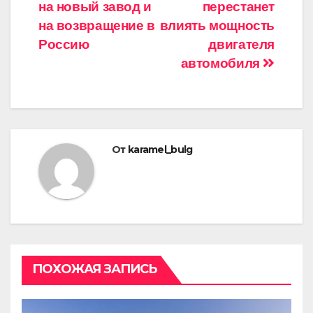
по
на новый завод и
перестанет
записям
на возвращение в
влиять мощность
Россию
двигателя
автомобиля
От
karamel_bulg
ПОХОЖАЯ ЗАПИСЬ