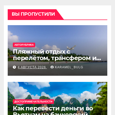
ВЫ ПРОПУСТИЛИ
АВТОРУБРИКА
Пляжный отдых с
перелётом, трансфером и
отелем на Мальдивах, в
4 АВГУСТА 2026
KARAMEL_BULG
Турции, Греции, Таиланде
и Европе
ДОСТОПРИМЕЧАТЕЛЬНОСТИ
Как перевести деньги во
Вьетнам на банковский