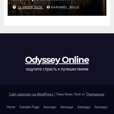
базальтовых огнеупорных
10 ИЮЛЯ 2026
KARAMEL_BULG
матов
Odyssey Online
ощутите страсть к путешествиям
Сайт работает на WordPress
|
Тема News Hunt от
Themeansar
.
Home
Sample Page
Авокадо
Авокадо
Авокадо
Авокадо