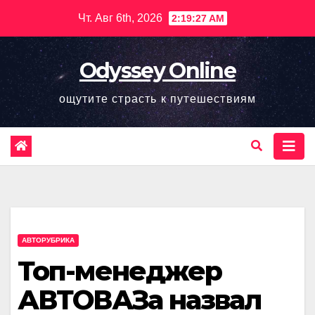
Перейти
Чт. Авг 6th, 2026
2:19:28 AM
к
содержимому
Odyssey Online
ощутите страсть к путешествиям
АВТОРУБРИКА
Топ-менеджер
АВТОВАЗа назвал