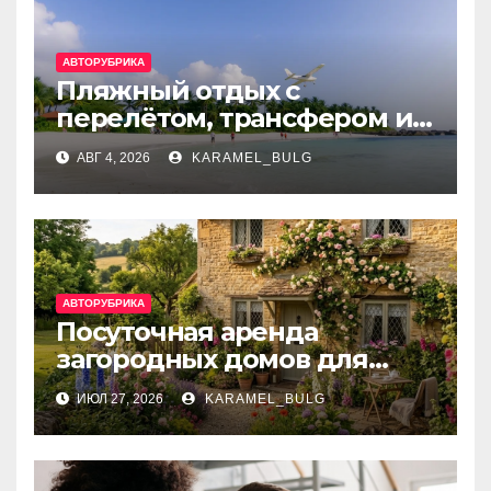
АВТОРУБРИКА
Пляжный отдых с
перелётом, трансфером и
отелем на Мальдивах, в
АВГ 4, 2026
KARAMEL_BULG
Турции, Греции, Таиланде
и Европе
АВТОРУБРИКА
Посуточная аренда
загородных домов для
отдыха
ИЮЛ 27, 2026
KARAMEL_BULG