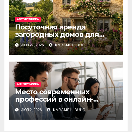
АВТОРУБРИКА
Посуточная аренда
загородных домов для
отдыха
ИЮЛ 27, 2026
KARAMEL_BULG
АВТОРУБРИКА
Место современных
профессий в онлайн-
образовании
ИЮЛ 2, 2026
KARAMEL_BULG