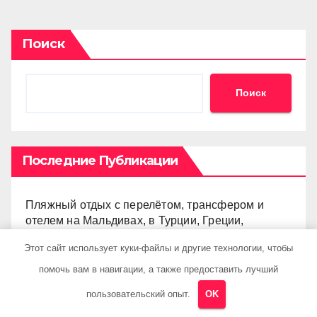
Поиск
Поиск
Последние Публикации
Пляжный отдых с перелётом, трансфером и
отелем на Мальдивах, в Турции, Греции,
Таиланде и Европе
Этот сайт использует куки-файлы и другие технологии, чтобы
помочь вам в навигации, а также предоставить лучший
Как перевести деньги во Вьетнам на банковский
счёт: VietcomBank, BIDV, Techcombank и другие
пользовательский опыт.
OK
банки