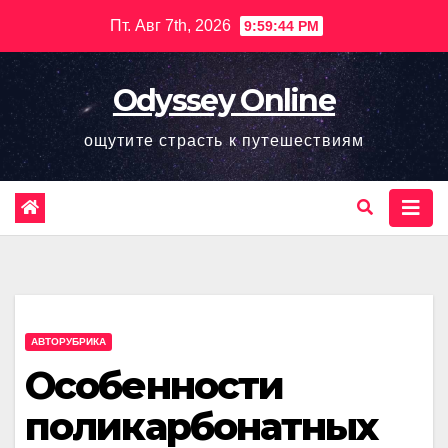
Перейти
Пт. Авг 7th, 2026
9:59:45 PM
к
содержимому
Odyssey Online
ощутите страсть к путешествиям
АВТОРУБРИКА
Особенности
поликарбонатных