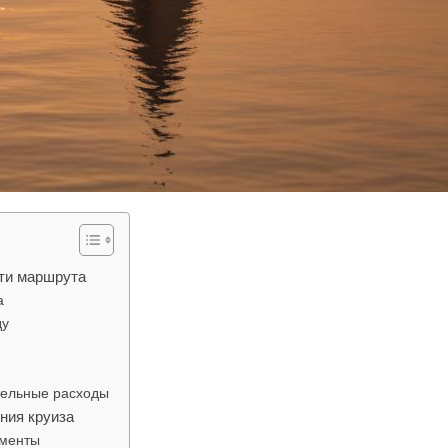
сти маршрута
а
ду
тельные расходы
ния круиза
ументы