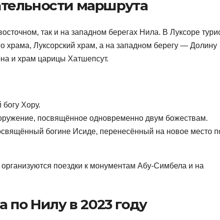
тельности маршрута
осточном, так и на западном берегах Нила. В Луксоре тури
о храма, Луксорский храм, а на западном берегу — Долину
на и храм царицы Хатшепсут.
богу Хору.
ооружение, посвящённое одновременно двум божествам.
освящённый богине Исиде, перенесённый на новое место п
 организуются поездки к монументам Абу-Симбела и на
 по Нилу в 2023 году