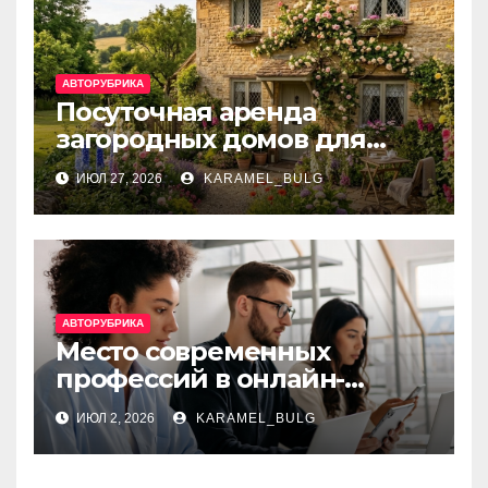
АВТОРУБРИКА
Посуточная аренда
загородных домов для
отдыха
ИЮЛ 27, 2026
KARAMEL_BULG
АВТОРУБРИКА
Место современных
профессий в онлайн-
образовании
ИЮЛ 2, 2026
KARAMEL_BULG