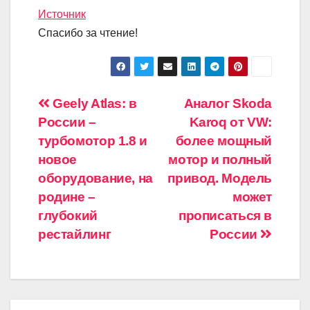
Источник
Спасибо за чтение!
Навигация
Geely Atlas: в
Аналог Skoda
России –
Karoq от VW:
по
турбомотор 1.8 и
более мощный
записям
новое
мотор и полный
оборудование, на
привод. Модель
родине –
может
глубокий
прописаться в
рестайлинг
России