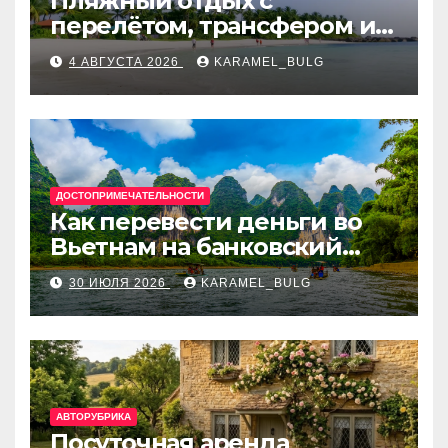
Пляжный отдых с
перелётом, трансфером и
отелем на Мальдивах, в
4 АВГУСТА 2026
KARAMEL_BULG
Турции, Греции, Таиланде
и Европе
ДОСТОПРИМЕЧАТЕЛЬНОСТИ
Как перевести деньги во
Вьетнам на банковский
счёт: VietcomBank, BIDV,
30 ИЮЛЯ 2026
KARAMEL_BULG
Techcombank и другие
банки
АВТОРУБРИКА
Посуточная аренда