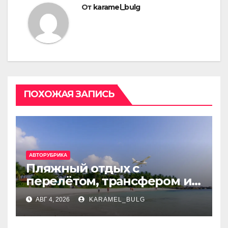
От
karamel_bulg
ПОХОЖАЯ ЗАПИСЬ
АВТОРУБРИКА
Пляжный отдых с
перелётом, трансфером и
отелем на Мальдивах, в
АВГ 4, 2026
KARAMEL_BULG
Турции, Греции, Таиланде
и Европе