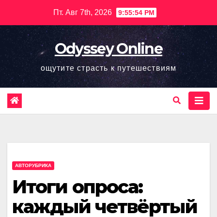
Перейти
Пт. Авг 7th, 2026
9:55:55 PM
к
содержимому
Odyssey Online
ощутите страсть к путешествиям
АВТОРУБРИКА
Итоги опроса:
каждый четвёртый