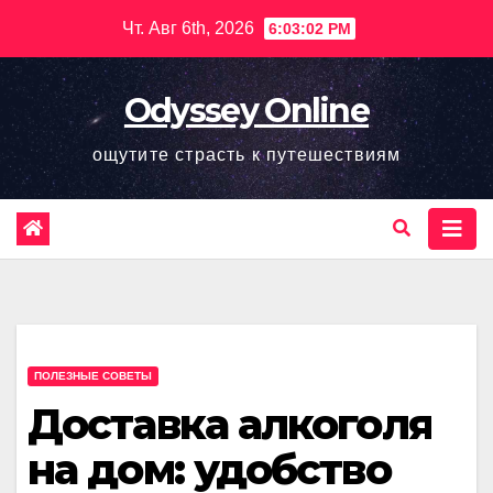
Перейти
Чт. Авг 6th, 2026
6:03:03 PM
к
содержимому
Odyssey Online
ощутите страсть к путешествиям
ПОЛЕЗНЫЕ СОВЕТЫ
Доставка алкоголя
на дом: удобство