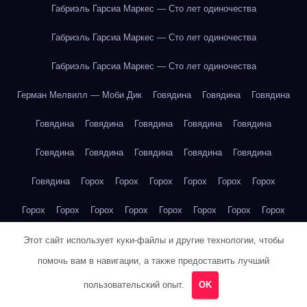
Габриэль Гарсиа Маркес — Сто лет одиночества
Габриэль Гарсиа Маркес — Сто лет одиночества
Габриэль Гарсиа Маркес — Сто лет одиночества
Герман Мелвилл — Моби Дик
Говядина
Говядина
Говядина
Говядина
Говядина
Говядина
Говядина
Говядина
Говядина
Говядина
Говядина
Говядина
Говядина
Говядина
Горох
Горох
Горох
Горох
Горох
Горох
Горох
Горох
Горох
Горох
Горох
Горох
Горох
Горох
Горох
Горох
Груша
Груша
Груша
Груша
Груша
Груша
Этот сайт использует куки-файлы и другие технологии, чтобы
помочь вам в навигации, а также предоставить лучший
Груша
Груша
Груша
Груша
Груша
Груша
Груша
пользовательский опыт.
OK
Груша
Груша