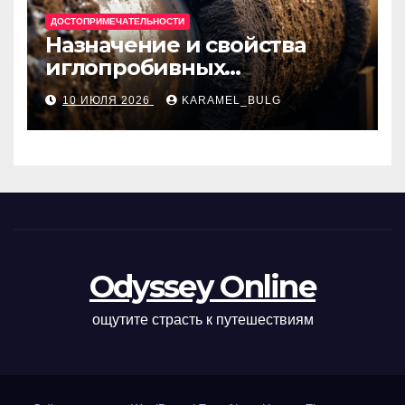
ДОСТОПРИМЕЧАТЕЛЬНОСТИ
Назначение и свойства
иглопробивных
базальтовых огнеупорных
10 ИЮЛЯ 2026
KARAMEL_BULG
матов
Odyssey Online
ощутите страсть к путешествиям