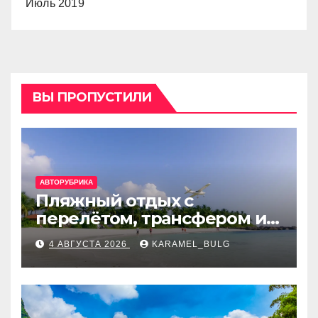
Июль 2019
ВЫ ПРОПУСТИЛИ
АВТОРУБРИКА
Пляжный отдых с
перелётом, трансфером и
отелем на Мальдивах, в
4 АВГУСТА 2026
KARAMEL_BULG
Турции, Греции, Таиланде
и Европе