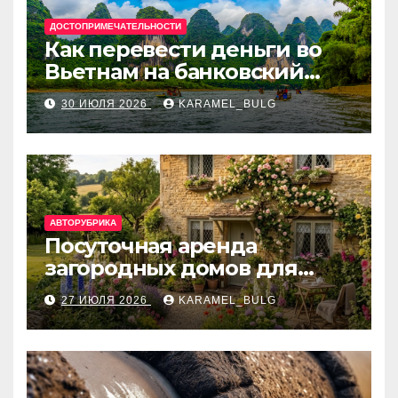
ДОСТОПРИМЕЧАТЕЛЬНОСТИ
Как перевести деньги во
Вьетнам на банковский
счёт: VietcomBank, BIDV,
30 ИЮЛЯ 2026
KARAMEL_BULG
Techcombank и другие
банки
АВТОРУБРИКА
Посуточная аренда
загородных домов для
отдыха
27 ИЮЛЯ 2026
KARAMEL_BULG