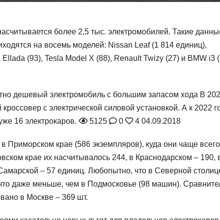
асчитывается более 2,5 тыс. электромобилей. Такие данны
ходятся на восемь моделей: Nissan Leaf (1 814 единиц),
 Ellada (93), Tesla Model X (88), Renault Twizy (27) и BMW i3 
нтно дешевый электромобиль с большим запасом хода
В 20
кроссовер с электрической силовой установкой. А к 2022 г
уже 16 электрокаров.
5125
0
4
04.09.2018
в Приморском крае (586 экземпляров), куда они чаще всего
ском крае их насчитывалось 244, в Краснодарском – 190, 
в Самарской – 57 единиц. Любопытно, что в Северной столиц
что даже меньше, чем в Подмосковье (98 машин). Сравните
ано в Москве – 369 шт.