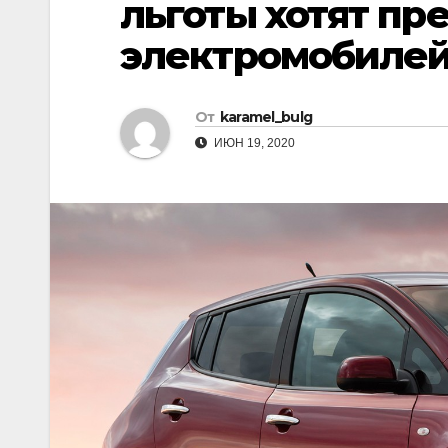
льготы хотят п
s
р
a
n
а
электромобиле
m
i
в
k
и
От
karamel_bulg
i
т
ИЮН 19, 2020
ь