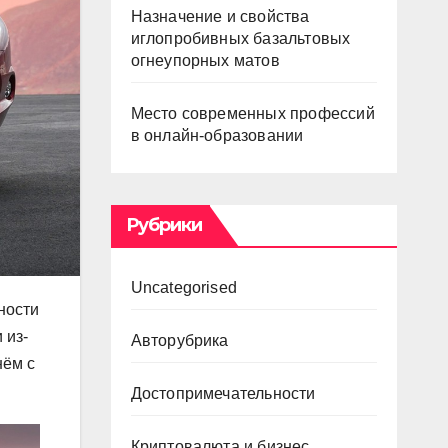
Назначение и свойства
иглопробивных базальтовых
огнеупорных матов
Место современных профессий
в онлайн-образовании
Рубрики
Uncategorised
ности
 из-
Авторубрика
нём с
Достопримечательности
Криптовалюта и бизнес