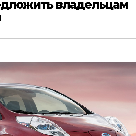
редложить владельцам
й