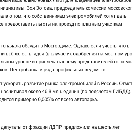
 идеями касательно новых льгот для владельцев электрокаров
инициативы, Зоя Зотова, председатель комиссии московско
ала о том, что собственникам электромобилей хотят дать
 предоставить льготы на проезд по платным участкам
 сначала обсудят в Мосгордуме. Однако если учесть, что в
ни всё же есть, идеи (в случае их одобрения на местном ур
льном уровне и привлекать к нему представителей госком
ков, Центробанка и ряда профильных ведомств.
т ускорить развитие рынка электромобилей в России. Отме
 насчитывал около 46,8 млн. единиц (по подсчётам ГИБДД).
дится примерно 0,005% от всего автопарка.
то депутаты от фракции ЛДПР предложили на шесть лет